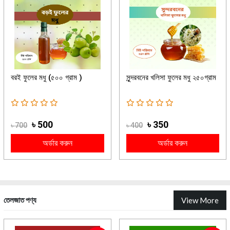
বরই ফুলের মধু (৫০০ গ্রাম )
সুন্দরবনের খলিসা ফুলের মধু ২৫০গ্রাম
৳ 500
৳ 350
৳ 700
৳ 400
অর্ডার করুন
অর্ডার করুন
তেলজাত পণ্য
View More