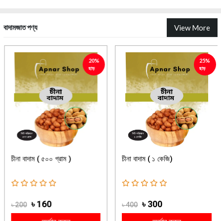
বাদামজাত পণ্য
View More
20%
25%
ছাড়
ছাড়
চীনা বাদাম ( ৫০০ গ্রাম )
চীনা বাদাম ( ১ কেজি)
৳ 160
৳ 300
৳ 200
৳ 400