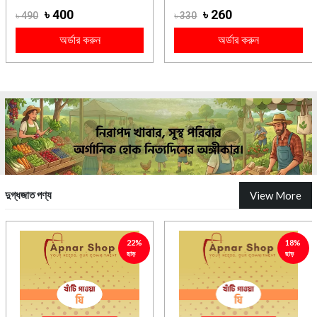
৳ 400
৳ 260
৳ 490
৳ 330
অর্ডার করুন
অর্ডার করুন
দুগ্ধজাত পণ্য
View More
22%
18%
ছাড়
ছাড়