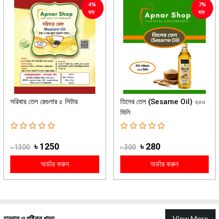
4%
7%
ছাড়
ছাড়
সরিষার তেল রেগুলার ৫ লিটার
তিলের তেল (Sesame Oil) ২০০
মিলি
৳ 1250
৳ 280
৳ 1300
৳ 300
অর্ডার করুন
অর্ডার করুন
হারবাল ও পুষ্টিকর খাদ্য
View More