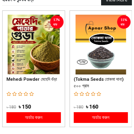
17%
11%
ছাড়
ছাড়
Mehedi Powder মেহেদি গুঁড়া
(Tokma Seeds তোকমা দানা)
৫০০ গ্রাম
৳ 150
৳ 160
৳ 180
৳ 180
অর্ডার করুন
অর্ডার করুন