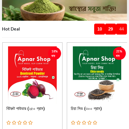
Hot Deal
10
29
43
18%
21%
ছাড়
ছাড়
বিটরুট পাউডার (২৫০ গ্রাম)
চিয়া সিড (৩০০ গ্রাম)