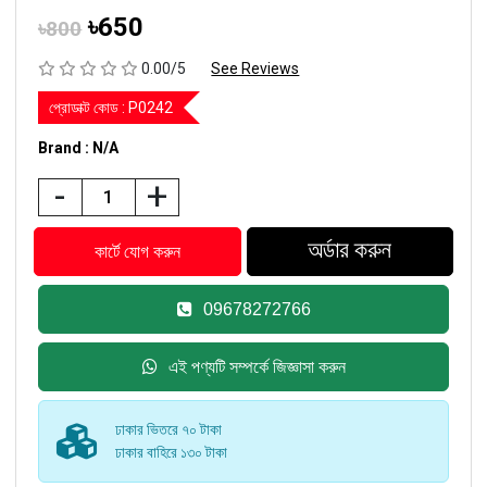
৳650
৳800
0.00/5
See Reviews
প্রোডাক্ট কোড :
P0242
Brand : N/A
-
+
09678272766
এই পণ্যটি সম্পর্কে জিজ্ঞাসা করুন
ঢাকার ভিতরে ৭০ টাকা
ঢাকার বাহিরে ১৩০ টাকা