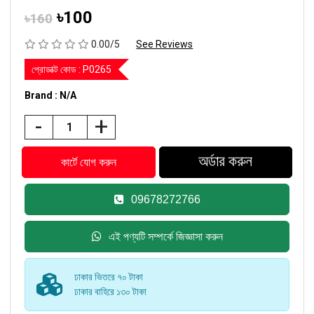
৳100
৳160
0.00/5
See Reviews
প্রোডাক্ট কোড :
P0265
Brand : N/A
-
+
09678272766
এই পণ্যটি সম্পর্কে জিজ্ঞাসা করুন
ঢাকার ভিতরে ৭০ টাকা
ঢাকার বাহিরে ১৩০ টাকা