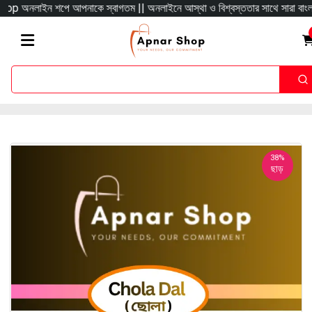
নলাইন শপে আপনাকে স্বাগতম || অনলাইনে আস্থা ও বিশ্বস্ততার সাথে সারা বাংলাদেশে হোম ড
38%
ছাড়