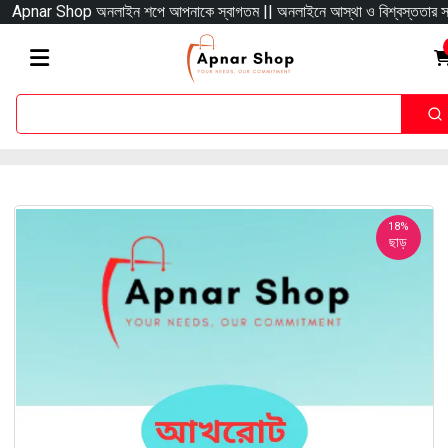
Apnar Shop অনলাইন শপে আপনাকে স্বাগতম || অনলাইনে আস্থা ও বিশ্বস্ততার সাথে সারা বাং
18%
ছাড়