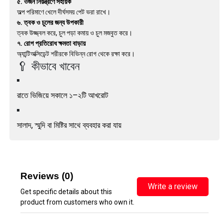
৫. ওজন নিয়ন্ত্রণে সহায়ক
অল্প পরিমাণে খেলে দীর্ঘসময় পেট ভরা রাখে।
৬. ত্বক ও চুলের জন্য উপকারী
ত্বক উজ্জ্বল করে, চুল পড়া কমায় ও চুল মজবুত করে।
৭. রোগ প্রতিরোধ ক্ষমতা বাড়ায়
অ্যান্টিঅক্সিডেন্ট শরীরকে বিভিন্ন রোগ থেকে রক্ষা করে।
🥄 কীভাবে খাবেন
রাতে ভিজিয়ে সকালে ১–২টি আখরোট
সালাদ, স্মুদি বা মিষ্টির সাথে ব্যবহার করা যায়
Reviews (0)
Write a review
Get specific details about this
product from customers who own it.