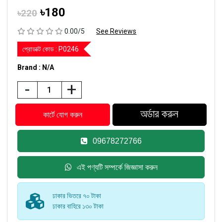
৳180
৳220
0.00/5
See Reviews
প্রোডাক্ট কোড :
P0246
Brand : N/A
-
+
09678272766
এই পণ্যটি সম্পর্কে জিজ্ঞাসা করুন
ঢাকার ভিতরে ৭০ টাকা
ঢাকার বাহিরে ১৩০ টাকা