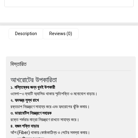
Description
Reviews (0)
বিস্তারিত
আখরোটের উপকারিতা
১. মস্তিষ্কের জন্য খুবই উপকারী
ওমেগা–৩ ফ্যাটি অ্যাসিড থাকায় স্মৃতিশক্তি ও মনোযোগ বাড়ায়।
২. হৃদযন্ত্র সুস্থ রাখে
রক্তচাপ নিয়ন্ত্রণে সাহায্য করে এবং হৃদরোগের ঝুঁকি কমায়।
৩. ডায়াবেটিস নিয়ন্ত্রণে সহায়ক
রক্তে শর্করার মাত্রা নিয়ন্ত্রণে রাখতে সাহায্য করে।
৪. হজম শক্তি বাড়ায়
আঁশ (Fiber) থাকায় কোষ্ঠকাঠিন্য ও পেটের সমস্যা কমায়।